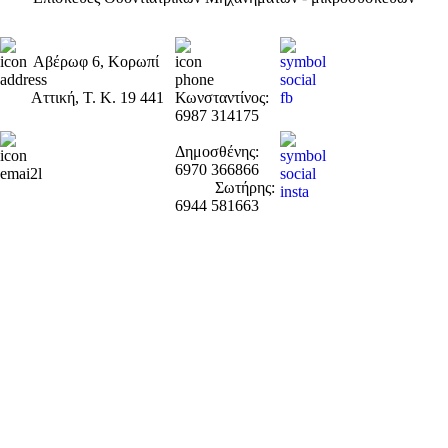
Προσωπικά
Δεδομένα
Αβέρωφ 6, Κορωπί
GDPR
Όροι Χρήσης
Αττική, Τ. Κ. 19 441
Κωνσταντίνος:
6987 314175
Δημοσθένης:
info@dentalservice.gr
6970 366866
Σωτήρης:
6944 581663
dentalservice.d@gmail.com
Αυτός ο ιστότοπος χρησιμοποιεί cookies για να εξασφαλίσει
ότι θα έχετε την καλύτερη εμπειρία περιήγησης. .