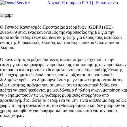
Αρχική
Η εταιρεία
F.A.Q.
Επικοινωνία
Ο Γενικός Κανονισμός Προστασίας Δεδομένων (GDPR) (ΕΕ)
2016/679 είναι ένας κανονισμός της νομοθεσίας της ΕΕ για την
προστασία δεδομένων και ιδιωτικής ζωής για όλους τους κατοίκους
εντός της Ευρωπαϊκής Ένωσης και του Ευρωπαϊκού Οικονομικού
Χώρου.
Ο κανονισμός περιέχει διατάξεις και απαιτήσεις σχετικά με την
επεξεργασία πληροφοριών προσωπικής ταυτοποίησης των προσώπων
στα οποία αναφέρονται τα δεδομένα εντός της Ευρωπαϊκής Ένωσης.
Οι επιχειρηματικές διαδικασίες που χειρίζονται τα προσωπικά
δεδομένα πρέπει να δημιουργούνται με γνώμονα την προστασία της
ιδιωτικότητας, πράγμα που σημαίνει ότι τα προσωπικά δεδομένα
πρέπει να αποθηκεύονται με ψευδώνυμο ή πλήρη ανωνυμοποίηση και
να χρησιμοποιούν τις υψηλότερες ρυθμίσεις απορρήτου από
προεπιλογή, έτσι ώστε τα δεδομένα να μην είναι διαθέσιμα δημοσίως
χωρίς τη ρητή συγκατάθεση του ενδιαφερόμενου και δεν μπορούν να
χρησιμοποιηθούν για διαφορετικό σκοπό από αυτό για τον οποίο
συλλέχθηκαν.